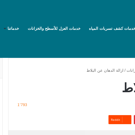
دمات كشف تسربات المياه
خدمات العزل للأسطح والخزانات
خدماتنا
انات
/
ازالة الدهان عن البلاط
اط
1٬793