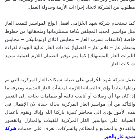
مطلوب من الشركة لاتخاذ إجراءات الأزمة وجدولة العمل.
كما تستخدم شركة شهد الخُزامي افضل أنواع المواسير لتمديد الغاز
مثل مواسير الحديد المجلفن بكافة مستلزماتها وملحقاتها من خطوط
خاصة (كاشفات تسرب الغاز – محابس اغلاق اوتوماتيكي – محابس
ومنظم غاز – فلاتر غاز – افضلها) عدادات الغاز عالية الجودة لقراءة
اللترات الغاز المستهلك) كما يتم توفير الضمان اللازم لعملية تمديد
شبكات الغاز.
تعمل شركة شهد الخُزامي على صيانة شبكات الغاز المركزية التي تم
ربطها سابقاً وإجراء الصيانة اللازمة لمنشآت الغاز القديمة ومعرفة ما
إذا كان بها أي وصلات أو أنابيب تالفة أو صمامات بحاجة إلى التغيير
والتأكد من أن مواسير الغاز المركزية بحالة جيدة لان الإهمال في
هذه الأمور يؤدي الى مخاطر كبيرة باركنا الله وإياك ونقوم بأعمال
الصيانة على مواسير الغاز المركزية للفيلات والمنازل والقصور
والفنادق والمصانع والمطاعم والشركات. تعرف علي خدمات
شركة
تمديد غاز بالخبر