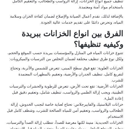
تنظيف جميع أنواع الخزانات، إزالة الرواسب والطحالب، والتعقيم الكامل
باستخدام مواد آمنة ومعتمدة.
بالإضافة لذلك، نقدم أعمال الصيانة والإصلاح لضمان كفاءة الخزان وسلامة
المياه، ونحرص دائمًا على تقديم خدمات عالية الجودة.
الفرق بين انواع الخزانات ببريدة
وكيفيه تنظيفها؟
تتنوع خزانات المياه في المنازل والمؤسسات ببريدة حسب الموقع والحجم،
ولكل نوع طرق تنظيف مختلفة لضمان التخلص من الترسبات والميكروبات:
الخزانات العلوية: تقع فوق سطح المبنى، تتعرض للشمس والأتربة، وتحتاج
لتفريغ كامل، تنظيف الجدران والأرضية، وتعقيم بالمطهرات المعتمدة
للشرب.
الخزانات الأرضية: تقع تحت الأرض، تتعرض للرطوبة والحشرات والترسبات
الطينية، ويجب إزالة الطمي والرواسب، تنظيف شامل، وتعقيم دقيق قبل
إعادة الملء.
خزانات البلاستيك والفايبرجلاس: تحتاج لعناية خاصة لتجنب الخدوش، إزالة
الطحالب والرواسب، وتعقيم آمن للمياه الصالحة للشرب، وشطف كامل قبل
الاستخدام.
الخزانات الحديدية: متينة لكنها معرضة للصدأ، تتطلب إزالة الصدأ والترسبات،
تنظيف السطح الداخلي بمواد مقاومة للصدأ، وتعقيم المياه قبل الاستخدام،