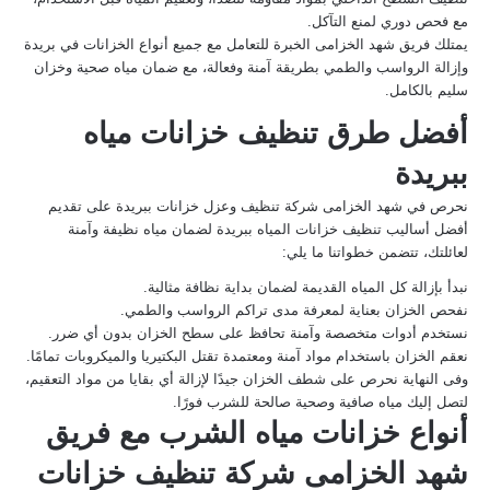
مع فحص دوري لمنع التآكل.
يمتلك فريق شهد الخزامى الخبرة للتعامل مع جميع أنواع الخزانات في بريدة
وإزالة الرواسب والطمي بطريقة آمنة وفعالة، مع ضمان مياه صحية وخزان
سليم بالكامل.
أفضل طرق تنظيف خزانات مياه
ببريدة
نحرص في
شهد الخزامى شركة تنظيف وعزل خزانات ببريدة
على تقديم
أفضل أساليب تنظيف خزانات المياه ببريدة لضمان مياه نظيفة وآمنة
لعائلتك، تتضمن خطواتنا ما يلي:
نبدأ بإزالة كل المياه القديمة لضمان بداية نظافة مثالية.
نفحص الخزان بعناية لمعرفة مدى تراكم الرواسب والطمي.
نستخدم أدوات متخصصة وآمنة تحافظ على سطح الخزان بدون أي ضرر.
نعقم الخزان باستخدام مواد آمنة ومعتمدة تقتل البكتيريا والميكروبات تمامًا.
وفى النهاية نحرص على شطف الخزان جيدًا لإزالة أي بقايا من مواد التعقيم،
لتصل إليك مياه صافية وصحية صالحة للشرب فورًا.
أنواع خزانات مياه الشرب مع فريق
شهد الخزامى شركة تنظيف خزانات