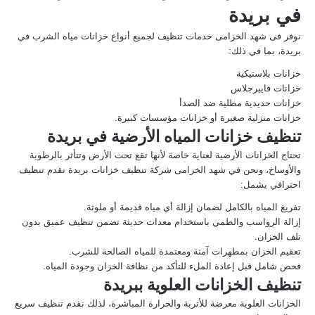
في بريدة
نوفر فى شهد الخزامى خدمات تنظيف لجميع أنواع خزانات مياه الشرب في
بريدة، بما في ذلك:
خزانات بلاستيكية
خزانات فايبرجلاس
خزانات حديدية مطلية ضد الصدأ
خزانات منزلية صغيرة أو خزانات مؤسسات كبيرة.
تنظيف خزانات المياه الأرضية في بريدة
تحتاج الخزانات الأرضية لعناية خاصة لأنها تقع تحت الأرض وتتأثر بالرطوبة
والأوساخ، ونحن في شهد الخزامى شركة تنظيف خزانات بريدة نقدم تنظيف
احترافي يشمل:
تفريغ المياه بالكامل لضمان إزالة أي مياه قديمة أو ملوثة.
إزالة الرواسب والطمي باستخدام معدات حديثة تضمن تنظيف عميق بدون
تلف الخزان.
تعقيم الخزان بمطهرات آمنة ومعتمدة للمياه الصالحة للشرب.
فحص شامل قبل إعادة الملء للتأكد من نظافة الخزان وجودة المياه.
تنظيف الخزانات العلوية ببريدة
الخزانات العلوية معرضة للأتربة والحرارة المباشرة، لذلك نقدم تنظيف سريع