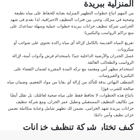
المنزلية ببريدة
من المهم اتباع خطوات التطهير المنزلية بعناية للحفاظ على مياه نظيفة
وصحية في منزلك، وحتى بين فترات التنظيف الاحترافية، لذا نقدم فى شهد
الخزامى شركة تنظيف خزانات ببريدة خطوات عملية وسهلة تساعدك على
منع تراكم الرواسب والبكتيريا:
تفريغ المياه القديمة بالكامل لإزالة أي مياه راكدة تحتوي على شوائب أو
ميكروبات.
غسل الجدران والأرضية الداخلية جيدًا باستخدام فرش وأدوات آمنة، لإزالة
الرواسب والطحالب العالقة.
استخدام مطهر آمن ومعتمد مع تركه المدة المقررة لضمان القضاء على
البكتيريا والفيروسات.
الشطف النهائي بدقة للتأكد من إزالة أي بقايا من مواد التعقيم، وضمان مياه
صالحة للشرب فورًا.
باتباع هذه الخطوات، لا تحافظ فقط على مياه صحية لعائلتك، بل تقلل أيضًا
من تكاليف التنظيف المستقبلي وتطيل عمر الخزان، ومع شركة تنظيف
خزانات ببريدة شهد الخزامى، نضمن لك تطهير شامل وعناية متكاملة تضمن
خزان نظيف وآمن دائمًا.
كيف تختار شركة تنظيف خزانات
ببريدة؟