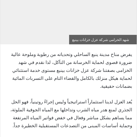
شهد الخزامى شركة عزل خزانات بينبع
يفرض مناخ مدينة ينبع الساحلي وتحدياته من رطوبة وملوحة عالية
ضرورة قصوى لحماية الخرسانة من التآكل، لذا نقدم في شهد
الخزامى بصفتنا شركة عزل خزانات بينبع مستوى خدمة استثنائي
لحماية هيكل منزلك بالكامل والقضاء التام على التسربات المائية
بضمانات حقيقية.
يُعد العزل لدينا استثماراً استراتيجياً وليس إجراءً روتينياً، فهو الحل
الجذري لمنع هدر مياه الشرب وتداخلها مع المياه الجوفية الملوثة،
مما يساهم بشكل مباشر وفعال في خفض فواتير المياه المرتفعة
وحماية أساسات المبنى من التصدعات المستقبلية الخطيرة جداً.