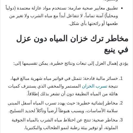
تطبيق معايير صحية صارمة: نستخدم مواد عازلة معتمدة (دولياً
ومحلياً) آمنة تماماً، لا تتفاعل أبداً مع مياه الشرب ولا تغير من
طعمها أو رائحتها بأي شكل.
مخاطر ترك خزان المياه دون عزل
في ينبع
يؤدي إهمال العزل إلى تبعات ونتائج خطيرة، يمكن تقسيمها إلى:
خسائر مالية فادحة: تتمثل في فواتير مياه شهرية مبالغ فيها،
نتيجة
تسرب الخزان
المستمر والمخفي الذي يستنزف كميات
هائلة من المياه النظيفة دون أن تشعر بذلك إطلاقاً.
مخاطر إنشائية خطيرة: حيث يهدد تسرب المياه أسفل المبنى
سلامة الأساسات، ويسبب هبوطاً أرضياً وتآكلاً لحديد التسليح.
مخاطر صحية: تنتج عن اختلاط مياه الشرب بالمياه الجوفية
الملوثة، أو توفير بيئة رطبة لنمو الطحالب والبكتيريا.