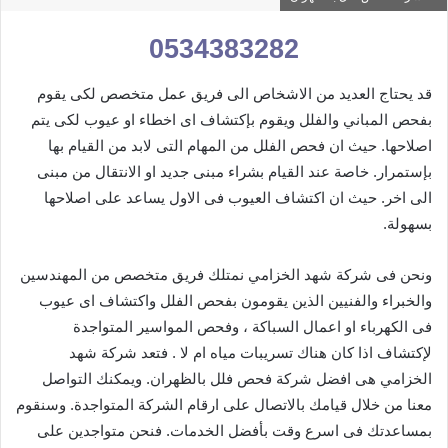
0534383282
قد يحتاج العديد من الاشخاص الى فريق عمل متخصص لكى يقوم
بفحص المباني والفلل ويقوم بإكتشاف اى اخطاء او عيوب لكى يتم
اصلاحها. حيث ان فحص الفلل من المهام التى لابد من القيام بها
بإستمرار. خاصة عند القيام بشراء مبنى جديد او الانتقال من مبنى
الى اخر. حيث ان اكتشاف العيوب فى الاول يساعد على اصلاحها
بسهولة.
ونحن فى شركة شهد الخزامي نمتلك فريق متخصص من المهندسين
والخبراء والفنيين الذين يقومون بفحص الفلل واكتشاف اى عيوب
فى الكهرباء او اعمال السباكة ، وفحص المواسير المتواجدة
لإكتشاف اذا كان هناك تسريبات مياه ام لا . فتعد شركة شهد
الخزامي هى افضل شركة فحص فلل بالظهران. ويمكنك التواصل
معنا من خلال قيامك بالاتصال على ارقام الشركة المتواجدة. وسنقوم
بمساعدتك فى اسرع وقت بأفضل الخدمات. فنحن متواجدين على