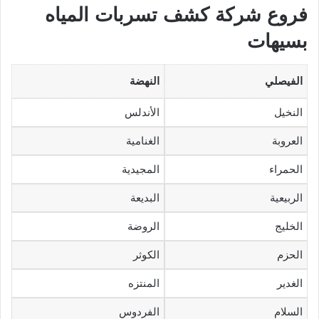
فروع شركة كشف تسربات المياه
بسيهات
الفيصلي
النهضة
النخيل
الأندلس
العروبة
الغنامية
الحمراء
المجيدية
الربيعية
البديعة
الخليج
الروضة
الحزم
الكوثر
الغدير
المنتزه
السلام
الفردوس