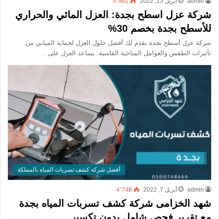
admin
أبريل 13, 2022
4٬981
شركة عزل اسطح بجدة: العزل المائي والحراري
للأسطح بجدة بخصم 30%
شركة عزل أسطح بجدة تقدم لك أفضل حلول العزل لحماية المباني من
تأثيرات الطقس والعوامل المناخية القاسية. يساعد العزل على…
أفضل شركه كشف تسربات المياه بالمملكة
admin
أبريل 7, 2022
4٬748
شهد الخزامى شركة كشف تسربات المياه بجدة
مع تقرير فحص شامل بدون تكسير